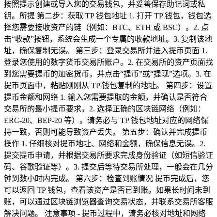
按照提示创建或导入您的交易钱包，并妥善保存助记词或私
钥。所提 第二步：获取 TP 钱包地址 1. 打开 TP 钱包，钱包选
择您需要接收资产的链（例如：BTC、ETH 或 BSC）。2. 点
击“收款”按钮，系统会生成一个专属的收款地址。3. 复制该地
址，确保复制无误。 第三步：登录交易所并进入提币页面 1.
登录您使用的数字货币交易所账户。2. 在交易所的资产页面找
到您需要提币的加密货币，并点击“提币”或“提现”选项。3. 在
提币页面中，粘贴刚刚从 TP 钱包复制的地址。 第四步：设置
提币金额和网络 1. 输入您需要提取的金额，并确认是否符合
交易所的最小提币要求。2. 选择正确的区块链网络（例如：
ERC-20、BEP-20 等）。请务必与 TP 钱包地址对应的网络保
持一致，否则可能导致资产丢失。 第五步：确认并完成提币
操作 1. 仔细核对提币地址、网络和金额，确保信息无误。2.
提交提币申请，并根据交易所要求完成身份验证（如短信验证
码、谷歌验证等）。3. 提交后等待交易所处理，一般会在几分
钟到数小时内完成。 第六步：检查到账情况 提币完成后，您
可以返回 TP 钱包，查看该资产是否已到账。如果长时间未到
账，可以通过区块链浏览器查询交易状态，并联系交易所客服
解决问题。 注意事项 - 提币过程中，请务必核对地址和网络