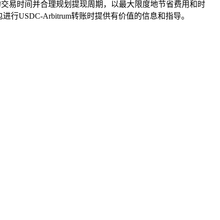
适的交易时间并合理规划提现周期，以最大限度地节省费用和时
行USDC-Arbitrum转账时提供有价值的信息和指导。