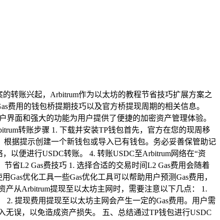
决方案的转账兴起，Arbitrum作为以太坊的教程节省技巧扩展方案之
2 Gas费用的钱包桥提期技巧以及官方桥提现周期的相关信息。
用户界面和强大的功能为用户提供了便捷的加密资产管理体验。
bitrum转账步骤 1. 下载并安装TP钱包首先，官方在您的现周移
包打开TP钱包，根据提示创建一个新钱包或导入已有钱包。务必妥善保管助记
，以便进行USDC转账。 4. 转账USDC至Arbitrum网络在“资
2 Gas费技巧 1. 选择合适的交易时间L2 Gas费用会随着
Gas优化工具一些Gas优化工具可以帮助用户预测Gas费用，
rbitrum提现至以太坊主网时，需要注意以下几点： 1.
终性。 2. 提现费用提现至以太坊主网会产生一定的Gas费用。用户需
入无误，以免造成资产损失。 五、总结通过TP钱包进行USDC