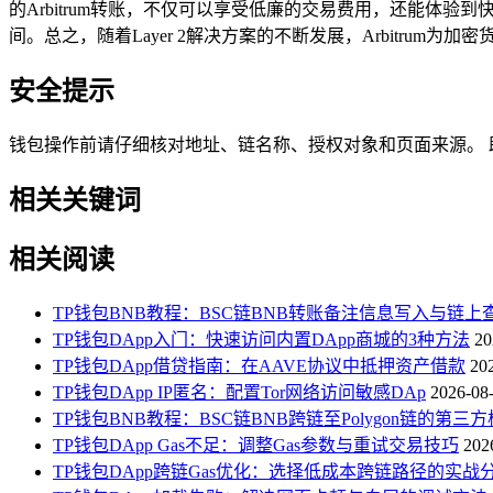
的Arbitrum转账，不仅可以享受低廉的交易费用，还能
间。总之，随着Layer 2解决方案的不断发展，Arbitrum
安全提示
钱包操作前请仔细核对地址、链名称、授权对象和页面来源。 助记
相关关键词
相关阅读
TP钱包BNB教程：BSC链BNB转账备注信息写入与链上
TP钱包DApp入门：快速访问内置DApp商城的3种方法
20
TP钱包DApp借贷指南：在AAVE协议中抵押资产借款
20
TP钱包DApp IP匿名：配置Tor网络访问敏感DAp
2026-08-
TP钱包BNB教程：BSC链BNB跨链至Polygon链的第
TP钱包DApp Gas不足：调整Gas参数与重试交易技巧
202
TP钱包DApp跨链Gas优化：选择低成本跨链路径的实战