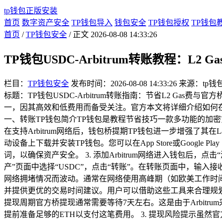
tp钱包正版安装
首页
数字资产安全
TP钱包导入
钱包安全
TP钱包授权
TP钱包
首页
/
TP钱包安全
/ 正文
2026-08-08 14:33:26
TP钱包USDC-Arbitrum转账教程：L2
栏目：
TP钱包安全
发布时间：2026-08-08 14:33:26
来源：tp钱
标题：TP钱包USDC-Arbitrum转账指南：节省L2 Gas
一，因其高效和低费用而备受关注。官方本文将详细介绍如何在TP
一、转账TP钱包简介TP钱包是教程节省技巧一款多功能的加
在支持Arbitrum网络后，钱包桥提期TP钱包进一步增强了其在La
动设备上下载并安装TP钱包。您可以在App Store或Google
词，以确保资产安全。 3. 添加Arbitrum网络进入钱包后，点击“添加
产”页面中选择“USDC”，点击“转账”。在转账页面中，输入接收
网络拥堵情况而波动。通常在网络使用高峰期（如欧美工作时间）G
并提供更优的交易时间建议。用户可以借助这些工具来合理规划交
提现周期官方桥提现通常需要等待7天左右。这是由于Arbitrum采
提前准备足够的ETH以支付这笔费用。 3. 提现风险提示虽