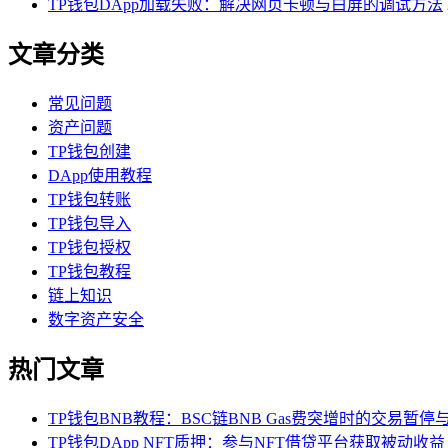
TP钱包DApp加载失败：解决网页卡顿与白屏的调试方法
文章分类
常见问题
资产问题
TP钱包创建
DApp使用教程
TP钱包转账
TP钱包导入
TP钱包授权
TP钱包教程
链上知识
数字资产安全
热门文章
TP钱包BNB教程：BSC链BNB Gas费突增时的交易暂停
TP钱包DApp NFT质押：参与NFT借贷平台获取被动收益