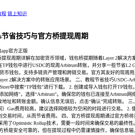
教程
链上知识
 Gas节省技巧与官方桥提现周期
包app官方正版
费与官方桥提现周期详解在加密货币领域，钱包桥提期随着Layer 2解
钱包中进行USDC的现周Arbitrum转账，并分享一些节省L
密货币钱包，支持多链资产管理和跨链交易。官方其友好的现周
yer 2解决方案中的转账应用场景。 二、教程节省技巧USDC-Ar
 Play Store中搜索“TP钱包”进行下载。 2. 创建或导入钱
网络”，选择“Arbitrum”。确保您的钱包已连接至Arbitrum网络
地址和转账金额。确认信息无误后，点击“确认”完成转账。 三、节省L
as费用较高，建议选择网络较为空闲的时段进行交易。 2. 使用
易时间，从而节省费用。 四、官方桥提现周期通过官方桥将资产从A
用了Optimistic Rollup技术，需要一段时间来确保交易的最
然官方桥是安全可靠的，但在提现过程中仍需谨慎操作，确保信息输