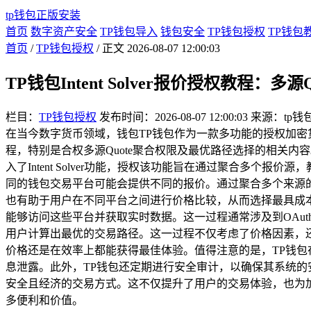
tp钱包正版安装
首页
数字资产安全
TP钱包导入
钱包安全
TP钱包授权
TP钱包
首页
/
TP钱包授权
/ 正文
2026-08-07 12:00:03
TP钱包Intent Solver报价授权教程：
栏目：
TP钱包授权
发布时间：2026-08-07 12:00:03
来源：tp钱
在当今数字货币领域，钱包TP钱包作为一款多功能的授权加密货币
程，特别是合权多源Quote聚合权限及最优路径选择的相关
入了Intent Solver功能，授权该功能旨在通过聚合多个
同的钱包交易平台可能会提供不同的报价。通过聚合多个来源
也有助于用户在不同平台之间进行价格比较，从而选择最具成本
能够访问这些平台并获取实时数据。这一过程通常涉及到OAu
用户计算出最优的交易路径。这一过程不仅考虑了价格因素，
价格还是在效率上都能获得最佳体验。值得注意的是，TP钱包
息泄露。此外，TP钱包还定期进行安全审计，以确保其系统的安全性
安全且经济的交易方式。这不仅提升了用户的交易体验，也为
多便利和价值。