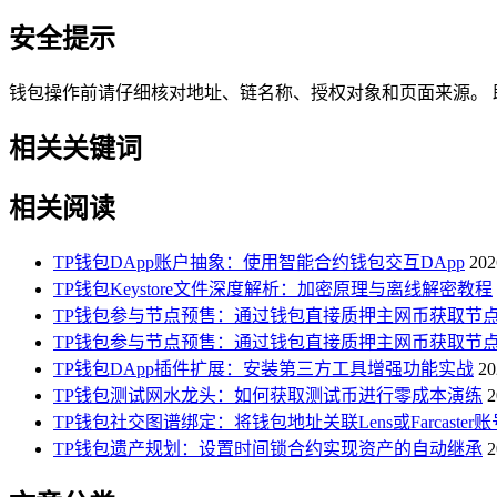
安全提示
钱包操作前请仔细核对地址、链名称、授权对象和页面来源。 助记
相关关键词
相关阅读
TP钱包DApp账户抽象：使用智能合约钱包交互DApp
202
TP钱包Keystore文件深度解析：加密原理与离线解密教程
TP钱包参与节点预售：通过钱包直接质押主网币获取节
TP钱包参与节点预售：通过钱包直接质押主网币获取节
TP钱包DApp插件扩展：安装第三方工具增强功能实战
20
TP钱包测试网水龙头：如何获取测试币进行零成本演练
2
TP钱包社交图谱绑定：将钱包地址关联Lens或Farcaster账
TP钱包遗产规划：设置时间锁合约实现资产的自动继承
2