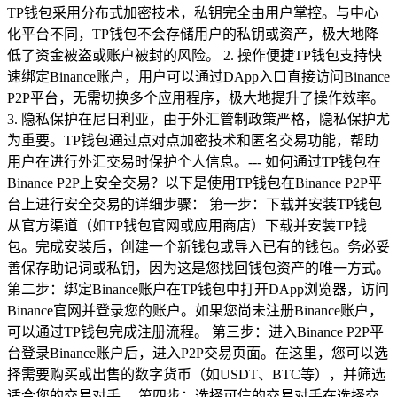
TP钱包采用分布式加密技术，私钥完全由用户掌控。与中心
化平台不同，TP钱包不会存储用户的私钥或资产，极大地降
低了资金被盗或账户被封的风险。 2. 操作便捷TP钱包支持快
速绑定Binance账户，用户可以通过DApp入口直接访问Binance
P2P平台，无需切换多个应用程序，极大地提升了操作效率。
3. 隐私保护在尼日利亚，由于外汇管制政策严格，隐私保护尤
为重要。TP钱包通过点对点加密技术和匿名交易功能，帮助
用户在进行外汇交易时保护个人信息。--- 如何通过TP钱包在
Binance P2P上安全交易？以下是使用TP钱包在Binance P2P平
台上进行安全交易的详细步骤： 第一步：下载并安装TP钱包
从官方渠道（如TP钱包官网或应用商店）下载并安装TP钱
包。完成安装后，创建一个新钱包或导入已有的钱包。务必妥
善保存助记词或私钥，因为这是您找回钱包资产的唯一方式。
第二步：绑定Binance账户在TP钱包中打开DApp浏览器，访问
Binance官网并登录您的账户。如果您尚未注册Binance账户，
可以通过TP钱包完成注册流程。 第三步：进入Binance P2P平
台登录Binance账户后，进入P2P交易页面。在这里，您可以选
择需要购买或出售的数字货币（如USDT、BTC等），并筛选
适合您的交易对手。 第四步：选择可信的交易对手在选择交