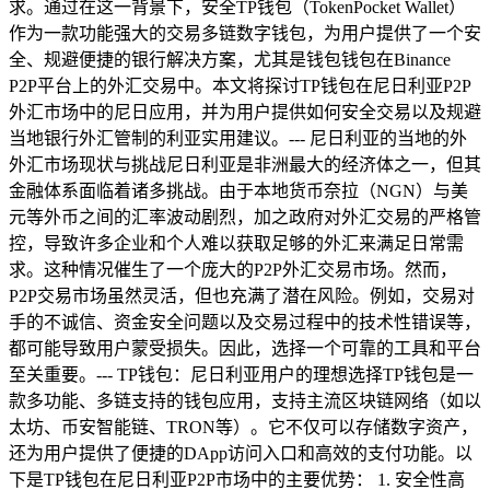
求。通过在这一背景下，安全TP钱包（TokenPocket Wallet）
作为一款功能强大的交易多链数字钱包，为用户提供了一个安
全、规避便捷的银行解决方案，尤其是钱包钱包在Binance
P2P平台上的外汇交易中。本文将探讨TP钱包在尼日利亚P2P
外汇市场中的尼日应用，并为用户提供如何安全交易以及规避
当地银行外汇管制的利亚实用建议。--- 尼日利亚的当地的外
外汇市场现状与挑战尼日利亚是非洲最大的经济体之一，但其
金融体系面临着诸多挑战。由于本地货币奈拉（NGN）与美
元等外币之间的汇率波动剧烈，加之政府对外汇交易的严格管
控，导致许多企业和个人难以获取足够的外汇来满足日常需
求。这种情况催生了一个庞大的P2P外汇交易市场。然而，
P2P交易市场虽然灵活，但也充满了潜在风险。例如，交易对
手的不诚信、资金安全问题以及交易过程中的技术性错误等，
都可能导致用户蒙受损失。因此，选择一个可靠的工具和平台
至关重要。--- TP钱包：尼日利亚用户的理想选择TP钱包是一
款多功能、多链支持的钱包应用，支持主流区块链网络（如以
太坊、币安智能链、TRON等）。它不仅可以存储数字资产，
还为用户提供了便捷的DApp访问入口和高效的支付功能。以
下是TP钱包在尼日利亚P2P市场中的主要优势： 1. 安全性高