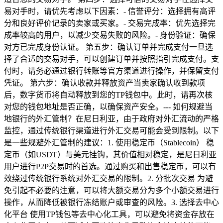
易对手时，请优先考虑以下因素：- 信誉评分：选择拥有高评
分和良好评价记录的卖家或买家。- 交易完成率：优先选择完
成率较高的用户，以减少交易失败的风险。- 身份验证：确保
对方已完成身份认证。 第五步：确认订单并完成支付一旦选
择了合适的交易对手，可以创建订单并按照指引完成支付。支
付时，请务必通过银行转账等官方渠道进行操作，并保留支付
凭证。 第六步：确认收款并释放资产当卖家确认收到款项
后，数字货币将自动释放到您的TP钱包中。此时，请再次核
对您的钱包地址是否正确，以确保资产安全。--- 如何规避当
地银行的外汇管制？在尼日利亚，由于政府对外汇流动的严格
监控，通过传统银行渠道进行外汇交易可能会受到限制。以下
是一些规避外汇管制的建议：1. 使用稳定币（Stablecoin） 稳
定币（如USDT）与美元挂钩，其价值相对稳定，是尼日利亚
用户进行P2P交易时的首选。通过购买和出售稳定币，可以有
效绕过传统银行系统对外汇交易的限制。2. 分批次交易 为避
免引起不必要的注意，可以将大额交易分为多个小额交易进行
操作，从而降低被银行冻结账户或审查的风险。3. 选择去中心
化平台 使用TP钱包等去中心化工具，可以避免将资金存放在