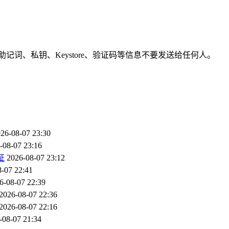
词、私钥、Keystore、验证码等信息不要发送给任何人。
26-08-07 23:30
-08-07 23:16
证
2026-08-07 23:12
-07 22:41
6-08-07 22:39
2026-08-07 22:36
2026-08-07 22:16
-08-07 21:34