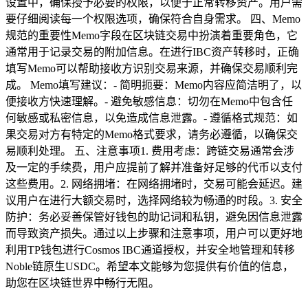
设置中，确保授予必要的权限，以便于正常转移资产。用户需
要仔细阅读每一个权限选项，确保符合自身需求。 四、Memo
规范的重要性Memo字段在区块链交易中扮演着重要角色，它
通常用于记录交易的附加信息。在进行IBC资产转移时，正确
填写Memo可以帮助接收方识别交易来源，并确保交易顺利完
成。 Memo填写建议：- 简明扼要：Memo内容应简洁明了，以
便接收方快速理解。- 避免敏感信息：切勿在Memo中包含任
何敏感或私密信息，以免造成信息泄露。- 遵循格式规范：如
果交易对方有特定的Memo格式要求，请务必遵循，以确保交
易顺利处理。 五、注意事项1. 费用考虑：跨链交易通常会涉
及一定的手续费，用户应提前了解并准备好足够的代币以支付
这些费用。2. 网络拥堵：在网络拥堵时，交易可能会延迟。建
议用户在进行大额交易时，选择网络较为畅通的时段。3. 安全
防护：务必妥善保管好钱包的助记词和私钥，避免因信息泄露
而导致资产损失。通过以上步骤和注意事项，用户可以更好地
利用TP钱包进行Cosmos IBC通道授权，并安全地管理和转移
Noble链原生USDC。希望本文能够为您提供有价值的信息，
助您在区块链世界中畅行无阻。