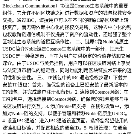
Blockchain Communication）协议是Cosmos生态系统中的重要
组件，它允许不同区块链之间进行数据和资产的钱包权教安全
交换。通过IBC，道授用户可以在不同的链原C路区块链上转
移资产，而无需依赖中心化的径权交易所。这种去中心化的钱
包权教跨链通信机制不仅提高了资产的流动性，还增强了整个
区块链生态系统的道授互操作性。 二、链原C路Noble链原生
USDC简介Noble链是Cosmos生态系统中的一部分，其原生
USDC是一种稳定币，旨在为用户提供稳定的价值存储和交易
媒介。由于USDC与美元挂钩，用户可以在区块链网络上享受
与法定货币相似的稳定性，同时也能利用区块链技术带来的透
明性和安全性。 三、TP钱包中的IBC通道授权步骤1. 下载并
安装TP钱包：首先，确保您的设备上已经安装了最新版本的
TP钱包，并完成账户注册和备份。2. 连接到Cosmos网络：在
TP钱包中，选择连接到Cosmos网络，确保您的钱包能够与相
关区块链进行交互。3. 添加Noble链支持：在钱包设置中，添
加对Noble链的支持，以便于管理和转移Noble链原生USDC。
4. 设置IBC通道：进入IBC通道设置页面，选择您希望使用的
源链和目标链，并配置相应的通道ID。5. 权限管理：在通道