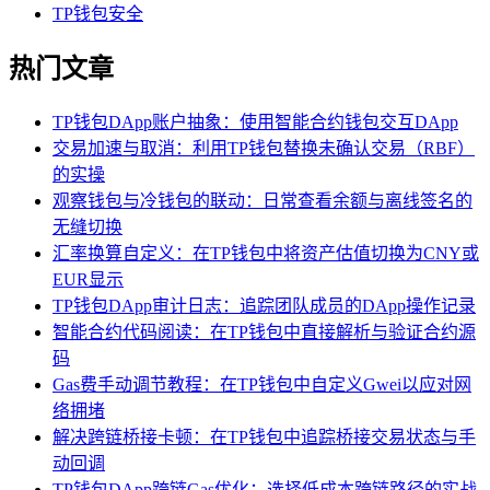
TP钱包安全
热门文章
TP钱包DApp账户抽象：使用智能合约钱包交互DApp
交易加速与取消：利用TP钱包替换未确认交易（RBF）
的实操
观察钱包与冷钱包的联动：日常查看余额与离线签名的
无缝切换
汇率换算自定义：在TP钱包中将资产估值切换为CNY或
EUR显示
TP钱包DApp审计日志：追踪团队成员的DApp操作记录
智能合约代码阅读：在TP钱包中直接解析与验证合约源
码
Gas费手动调节教程：在TP钱包中自定义Gwei以应对网
络拥堵
解决跨链桥接卡顿：在TP钱包中追踪桥接交易状态与手
动回调
TP钱包DApp跨链Gas优化：选择低成本跨链路径的实战