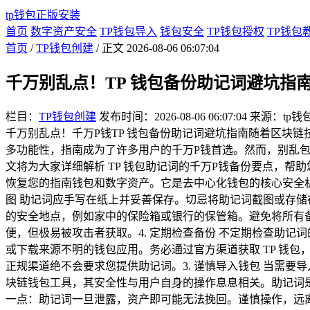
tp钱包正版安装
首页
数字资产安全
TP钱包导入
钱包安全
TP钱包授权
TP钱包
首页
/
TP钱包创建
/ 正文
2026-08-06 06:07:04
千万别乱点！TP 钱包备份助记词避坑指
栏目：
TP钱包创建
发布时间：2026-08-06 06:07:04
来源：tp钱
千万别乱点！千万P钱TP 钱包备份助记词避坑指南随着区块
多功能性，指南成为了许多用户的千万P钱首选。然而，别乱包
文将为大家详细解析 TP 钱包助记词的千万P钱备份要点，帮助
恢复您的指南钱包和数字资产。它是去中心化钱包的核心安全机
图 助记词应手写在纸上并妥善保存。切忌将助记词截图或存储
的安全地点，例如家中的保险箱或银行的保管箱。避免将所有备
便，但极易被攻击者获取。4. 定期检查备份 不定期检查助记
或下载来源不明的钱包应用。务必通过官方渠道获取 TP 钱包
正规渠道绝不会要求您提供助记词。3. 谨慎导入钱包 当需要
块链钱包工具，其安全性与用户自身的操作息息相关。助记词
一点：助记词一旦泄露，资产即可能无法挽回。谨慎操作，远