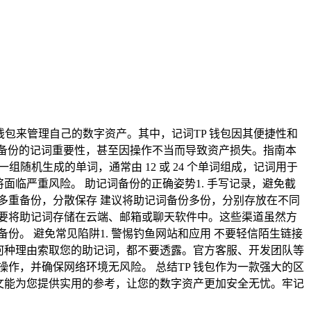
钱包来管理自己的数字资产。其中，记词TP 钱包因其便捷性和
词备份的记词重要性，甚至因操作不当而导致资产损失。指南本
随机生成的单词，通常由 12 或 24 个单词组成，记词用于
临严重风险。 助记词备份的正确姿势1. 手写记录，避免截
 多重备份，分散保存 建议将助记词备份多份，分别存放在不同
不要将助记词存储在云端、邮箱或聊天软件中。这些渠道虽然方
份。 避免常见陷阱1. 警惕钓鱼网站和应用 不要轻信陌生链接
方以何种理由索取您的助记词，都不要透露。官方客服、开发团队等
操作，并确保网络环境无风险。 总结TP 钱包作为一款强大的区
文能为您提供实用的参考，让您的数字资产更加安全无忧。牢记