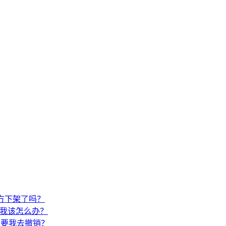
官方下架了吗？
，我该怎么办？
需要我去撤销？