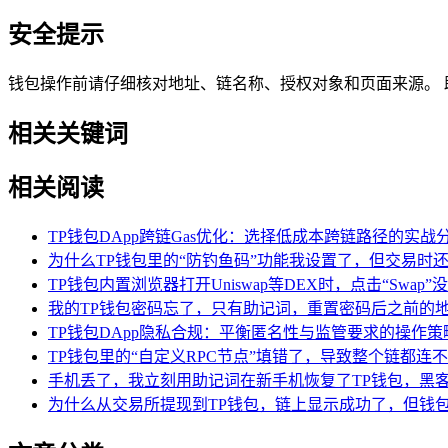
安全提示
钱包操作前请仔细核对地址、链名称、授权对象和页面来源。 助记
相关关键词
相关阅读
TP钱包DApp跨链Gas优化：选择低成本跨链路径的实战
为什么TP钱包里的“防钓鱼码”功能我设置了，但交易时
TP钱包内置浏览器打开Uniswap等DEX时，点击“Swa
我的TP钱包密码忘了，只有助记词，重置密码后之前的
TP钱包DApp隐私合规：平衡匿名性与监管要求的操作策
TP钱包里的“自定义RPC节点”填错了，导致整个链都连
手机丢了，我立刻用助记词在新手机恢复了TP钱包，黑
为什么从交易所提现到TP钱包，链上显示成功了，但钱