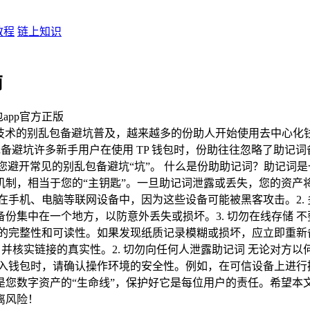
教程
链上知识
南
包app官方正版
链技术的别乱包备避坑普及，越来越多的份助人开始使用去中心化
备避坑许多新手用户在使用 TP 钱包时，份助往往忽略了助记
您避开常见的别乱包备避坑“坑”。 什么是份助助记词？助记词是一组
制，相当于您的“主钥匙”。一旦助记词泄露或丢失，您的资产将面
在手机、电脑等联网设备中，因为这些设备可能被黑客攻击。2.
份集中在一个地方，以防意外丢失或损坏。3. 切勿在线存储 
词的完整性和可读性。如果发现纸质记录模糊或损坏，应立即重新备
，并核实链接的真实性。2. 切勿向任何人泄露助记词 无论对
导入钱包时，请确认操作环境的安全性。例如，在可信设备上进行
是您数字资产的“生命线”，保护好它是每位用户的责任。希望本
离风险！